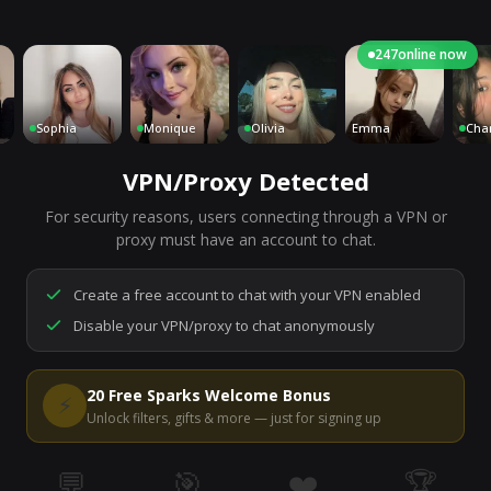
247
online now
Sophia
Monique
Olivia
Emma
Charlot
VPN/Proxy Detected
For security reasons, users connecting through a VPN or
7,176
people are live right now
proxy must have an account to chat.
Ready to go.
Start a chat to meet someone.
Create a free account to chat with your VPN enabled
Disable your VPN/proxy to chat anonymously
Start Video Chat
20 Free Sparks Welcome Bonus
⚡
Unlock filters, gifts & more — just for signing up
💬
🎯
❤️
🏆