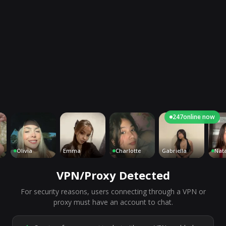
247
online now
Olivia
Emma
Charlotte
Gabriella
Natash
VPN/Proxy Detected
For security reasons, users connecting through a VPN or
7,238
people are live right now
proxy must have an account to chat.
Ready to go.
Start a chat to meet someone.