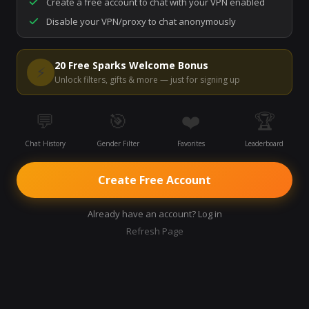
Create a free account to chat with your VPN enabled
Disable your VPN/proxy to chat anonymously
Start Video Chat
20 Free Sparks Welcome Bonus
⚡
Unlock filters, gifts & more — just for signing up
💬
🎯
❤️
🏆
Chat History
Gender Filter
Favorites
Leaderboard
Create Free Account
Already have an account? Log in
Refresh Page